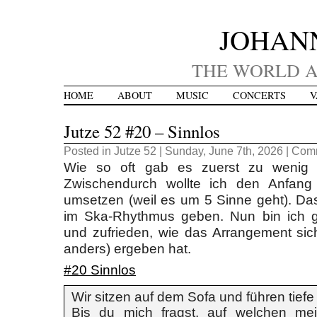
JOHAN
THE WORLD A
HOME
ABOUT
MUSIC
CONCERTS
V
Jutze 52 #20 – Sinnlos
Posted in
Jutze 52
| Sunday, June 7th, 2026 |
Comm
Wie so oft gab es zuerst zu wenig 
Zwischendurch wollte ich den Anfang 
umsetzen (weil es um 5 Sinne geht). Da
im Ska-Rhythmus geben. Nun bin ich g
und zufrieden, wie das Arrangement sich
anders) ergeben hat.
#20 Sinnlos
Wir sitzen auf dem Sofa und führen tief
Bis du mich fragst, auf welchen me