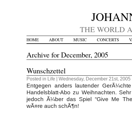
JOHAN
THE WORLD A
HOME
ABOUT
MUSIC
CONCERTS
V
Archive for December, 2005
Wunschzettel
Posted in
Life
| Wednesday, December 21st, 2005 
Entgegen anders lautender GerÃ¼chte
Handelsblatt-Abo zu Weihnachten. Sehr
jedoch Ã¼ber das Spiel “Give Me The 
wÃ¤re auch schÃ¶n!