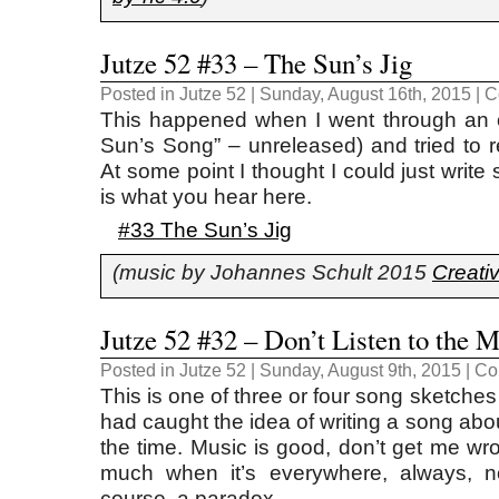
Jutze 52 #33 – The Sun’s Jig
Posted in
Jutze 52
| Sunday, August 16th, 2015 |
C
This happened when I went through an 
Sun’s Song” – unreleased) and tried to 
At some point I thought I could just writ
is what you hear here.
#33 The Sun’s Jig
(music by Johannes Schult 2015
Creati
Jutze 52 #32 – Don’t Listen to the 
Posted in
Jutze 52
| Sunday, August 9th, 2015 |
Co
This is one of three or four song sketches
had caught the idea of writing a song about
the time. Music is good, don’t get me wrong
much when it’s everywhere, always, no
course, a paradox.