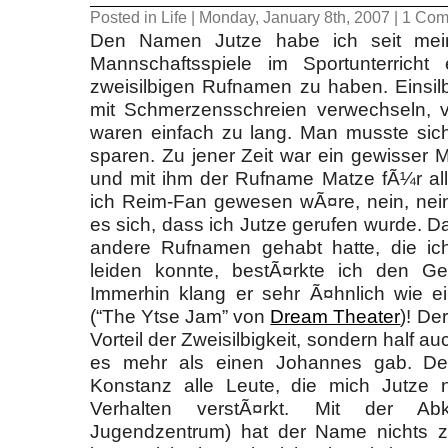
Posted in
Life
| Monday, January 8th, 2007 |
1 Com
Den Namen Jutze habe ich seit mein
Mannschaftsspiele im Sportunterricht
zweisilbigen Rufnamen zu haben. Einsil
mit Schmerzensschreien verwechseln, vi
waren einfach zu lang. Man musste sic
sparen. Zu jener Zeit war ein gewisser
und mit ihm der Rufname Matze fÃ¼r all
ich Reim-Fan gewesen wÃ¤re, nein, nei
es sich, dass ich Jutze gerufen wurde. D
andere Rufnamen gehabt hatte, die ich
leiden konnte, bestÃ¤rkte ich den Ge
Immerhin klang er sehr Ã¤hnlich wie ei
(“The Ytse Jam” von
Dream Theater
)! De
Vorteil der Zweisilbigkeit, sondern half au
es mehr als einen Johannes gab. De
Konstanz alle Leute, die mich Jutze n
Verhalten verstÃ¤rkt. Mit der A
Jugendzentrum) hat der Name nichts z