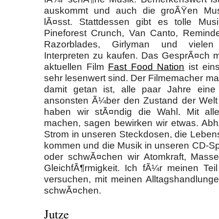
auskommt und auch die groÃŸen Mus
lÃ¤sst. Stattdessen gibt es tolle Mus
Pineforest Crunch, Van Canto, Reminde
Razorblades, Girlyman und vielen
Interpreten zu kaufen. Das GesprÃ¤ch m
aktuellen Film
Fast Food Nation
ist ein
sehr lesenwert sind. Der Filmemacher mac
damit getan ist, alle paar Jahre ein
ansonsten Ã¼ber den Zustand der Welt 
haben wir stÃ¤ndig die Wahl. Mit all
machen, sagen bewirken wir etwas. Abh
Strom in unseren Steckdosen, die Lebensm
kommen und die Musik in unseren CD-Sp
oder schwÃ¤chen wir Atomkraft, Massen
GleichfÃ¶rmigkeit. Ich fÃ¼r meinen Tei
versuchen, mit meinen Alltagshandlunge
schwÃ¤chen.
Jutze