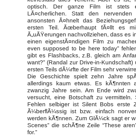
optisch. Der ganze Film ist stets 
LÃ¤cherlichen. Statt den nervenden
ansonsten Ã¤hnelt das Beziehungsgef
ersten Teil. Ãœberhaupt fÃ¤llt es m
Ã„uÃŸerungen nachvollziehen, dass es i
einen eigenstÃ¤ndigen Film zu machen.
even supposed to be here today” fehlen
gibt es Flashbacks, z.B. gleich am Anf
want?” (Randal zur Drive-in-Kundschaft
ersten Teils dÃ¼rfte der Film sehr verwirr
Die Geschichte spielt zehn Jahre sp
allerdings kaum etwas. Es kÃ¶nnten
zwanzig Jahre sein. Am Ende wird zw
versucht, eine Botschaft zu vermitteln
Fehlen selbiger ist Silent Bobs erste Z
Ã¼berflÃ¼ssig ist bzw. einfach nonver
werden kÃ¶nnen. Zum GlÃ¼ck sagt er we
Scenes” die schÃ¶ne Zeile “These aren’t
for.”