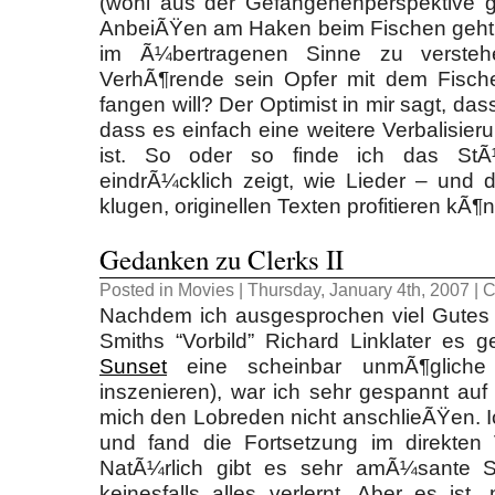
(wohl aus der Gefangenenperspektive 
AnbeiÃŸen am Haken beim Fischen geht.
im Ã¼bertragenen Sinne zu versteh
VerhÃ¶rende sein Opfer mit dem Fische
fangen will? Der Optimist in mir sagt, das
dass es einfach eine weitere Verbalisi
ist. So oder so finde ich das StÃ
eindrÃ¼cklich zeigt, wie Lieder – und 
klugen, originellen Texten profitieren kÃ¶
Gedanken zu Clerks II
Posted in
Movies
| Thursday, January 4th, 2007 |
C
Nachdem ich ausgesprochen viel Gutes 
Smiths “Vorbild” Richard Linklater es g
Sunset
eine scheinbar unmÃ¶gliche 
inszenieren), war ich sehr gespannt auf
mich den Lobreden nicht anschlieÃŸen. Ic
und fand die Fortsetzung im direkten 
NatÃ¼rlich gibt es sehr amÃ¼sante S
keinesfalls alles verlernt. Aber es ist,