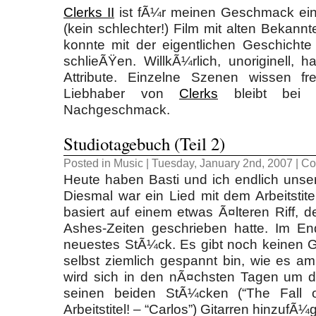
Clerks II
ist fÃ¼r meinen Geschmack ein
(kein schlechter!) Film mit alten Bekann
konnte mit der eigentlichen Geschichte
schlieÃŸen. WillkÃ¼rlich, unoriginell,
Attribute. Einzelne Szenen wissen fre
Liebhaber von
Clerks
bleibt bei 
Nachgeschmack.
Studiotagebuch (Teil 2)
Posted in
Music
| Tuesday, January 2nd, 2007 |
Co
Heute haben Basti und ich endlich unse
Diesmal war ein Lied mit dem Arbeitstit
basiert auf einem etwas Ã¤lteren Riff,
Ashes-Zeiten geschrieben hatte. Im End
neuestes StÃ¼ck. Es gibt noch keinen 
selbst ziemlich gespannt bin, wie es am
wird sich in den nÃ¤chsten Tagen um
seinen beiden StÃ¼cken (“The Fall 
Arbeitstitel! – “Carlos”) Gitarren hinzufÃ¼