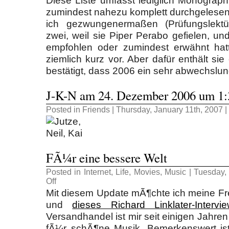
Diese Liste umfasst lediglich Monographi
zumindest nahezu komplett durchgelesen
ich gezwungenermaßen (Prüfungslektü
zwei, weil sie Piper Perabo gefielen, un
empfohlen oder zumindest erwähnt hatt
ziemlich kurz vor. Aber dafür enthält si
bestätigt, dass 2006 ein sehr abwechslun
J-K-N am 24. Dezember 2006 um 1:
Posted in
Friends
| Thursday, January 11th, 2007 |
FÃ¼r eine bessere Welt
Posted in
Internet
,
Life
,
Movies
,
Music
| Tuesday,
on
Off
FÃ¼r
Mit diesem Update mÃ¶chte ich meine 
eine
bessere
und
dieses Richard Linklater-Intervi
Welt
Versandhandel ist mir seit einigen Jahre
fÃ¼r schÃ¶ne Musik. Bemerkenswert ist