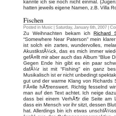
kannte ich sie noch nicht einmal. (Jug
hatten jeweils eigene Namen, z.B. Villa Rol
Fischen
Posted in
Music
| Saturday, January 6th, 2007 |
Co
Zu Weihnachten bekam ich
Richard S
“Somewhere Near Paterson” mein klarer Fa
ist solch ein zartes, wundervolles, mel
AkustikstÃ¼ck, das es mich immer wieder
gefÃ¤llt mir aber auch das Album “Blue D
Gegen Ende hin gibt es ein paar sch
dafÃ¼r ist mit “Fishing” ein ganz bes
Musikalisch ist er nicht unbedingt spektak
gut und der warme Klang von Richards S
FÃ¤lle hÃ¶renswert. Richtig fesselnd w
man auf den Text achtet. Ich neige dazu,
dass bei einem VerhÃ¶r die Seite am l
dass ein Mensch vor ihr sitzt, dessen Bl
hat. Allerdings bin ich etwas unschlÃ¼ss