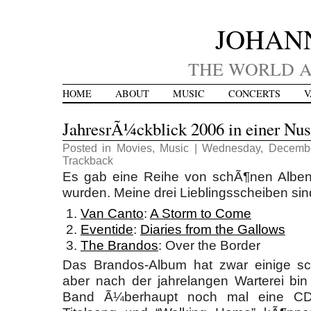
JOHAN
THE WORLD A
HOME
ABOUT
MUSIC
CONCERTS
V
JahresrÃ¼ckblick 2006 in einer Nus
Posted in
Movies
,
Music
| Wednesday, Decembe
Trackback
Es gab eine Reihe von schÃ¶nen Alben, 
wurden. Meine drei Lieblingsscheiben sin
Van Canto
:
A Storm to Come
Eventide
:
Diaries from the Gallows
The Brandos
: Over the Border
Das Brandos-Album hat zwar einige s
aber nach der jahrelangen Warterei bin
Band Ã¼berhaupt noch mal eine CD 