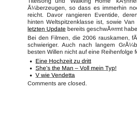
Titelsong und “Walking Home” kÃ¶nne
Ã¼berzeugen, so dass es immerhin noch
reicht. Davor rangieren Eventide, der
hinten Weltspitzenklasse ist, sowie Va
letzten Update
bereits geschwÃ¤rmt habe
Bei den Filmen, die 2006 rauskamen, fÃ¤
schwieriger. Auch nach langem GrÃ¼b
besten Willen nicht auf eine Reihenfolge f
Eine Hochzeit zu dritt
She’s the Man – Voll mein Typ!
V wie Vendetta
Comments are closed.