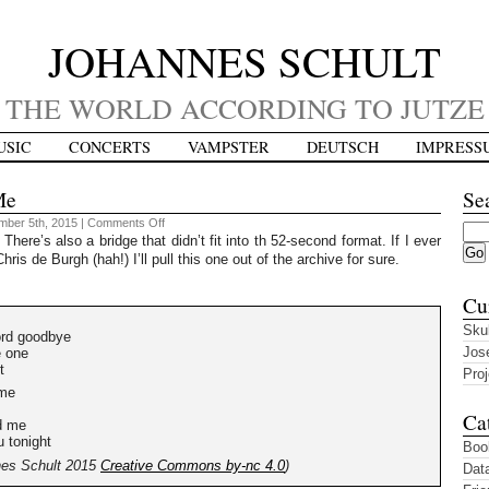
JOHANNES SCHULT
THE WORLD ACCORDING TO JUTZE
USIC
CONCERTS
VAMPSTER
DEUTSCH
IMPRESS
Me
Se
on
mber 5th, 2015 |
Comments Off
Jutze
here’s also a bridge that didn’t fit into th 52-second format. If I ever
52
ris de Burgh (hah!) I’ll pull this one out of the archive for sure.
#49
–
Hold
Cu
Me
Sku
ord goodbye
Jos
e one
t
Proj
 me
Ca
d me
u tonight
Boo
nes Schult 2015
Creative Commons by-nc 4.0
)
Dat