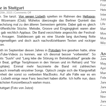
Fri
Fro
 in Stuttgart
Hete
on
20th, 2015 |
Comments Off
Inte
Von
n. Sie tanzt.
Von wegen Lisbeth
spielten im Rahmen des
Hellopop-
wegen
Jut
 Wizemann (Club). Mühelos überzeugte das Berliner Quintett das
Lisbeth
live
Life
wechslung mal zu den älteren Semestern gehörte. Dabei gab es gleich
in
öffentlichte Stücke. Melodie, Groove und Eingängigkeit waren aber
Man
Stuttgart
s gab reichlich Applaus. Die Band verzichtete angesichts der Festival-
Mov
e Ansagen. Stattdessen gab es eine Stunde lang durchweg flotte
Mus
eigenwilligen und doch auch nachvollziehbaren Texten und rockiger
Wiz
ten.
th im September diesen Jahres in
Potsdam
live gesehen hatte, ohne
Ar
Tube-Videos zu kennen, war ich diesmal besser “vorbereitet”. So
ts “Sushi” und “Lang lebe die Störung im Betriebsablauf” gerade die
Jun
er Beat, griffige Textphrasen in den Versen und im Refrain) und “Vor
May
sphäre). Einmal mehr faszinierte die Band mit zahlreichen
Apri
uch innerhalb einzelner Songs. Optisch zeigte sich die Klangvielfalt
Mar
nheit der sonst so verbreiten MacBooks. Auf alle Fälle war es ein
Feb
n Lisbeth einige neue Fans beschert haben dürfte. Ich hoffe nun, dass
 nächsten Konzertbesuch warten muss.
Jan
Jan
Jan
Nov
Jan