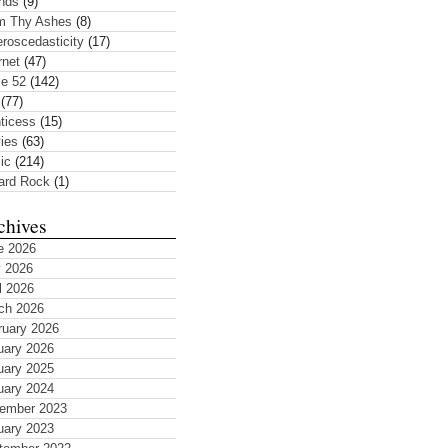
ends
(9)
m Thy Ashes
(8)
roscedasticity
(17)
rnet
(47)
ze 52
(142)
(77)
ticess
(15)
ies
(63)
ic
(214)
ard Rock
(1)
chives
e 2026
 2026
l 2026
ch 2026
ruary 2026
uary 2026
uary 2025
uary 2024
ember 2023
uary 2023