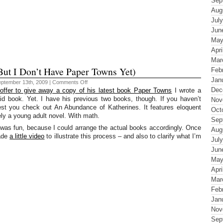
Sep
Aug
Jul
Jun
May
Apri
Mar
ut I Don’t Have Paper Towns Yet)
Feb
Jan
on
eptember 13th, 2009 |
Comments Off
I
Dec
offer to give away a copy of his latest book Paper Towns
I wrote a
Have
d book. Yet. I have his previous two books, though. If you haven’t
Nov
Many
Books
est you check out An Abundance of Katherines. It features eloquent
Oct
(But
ely a young adult novel. With math.
I
Sep
Don’t
g was fun, because I could arrange the actual books accordingly. Once
Aug
Have
made
a little video
to illustrate this process – and also to clarify what I’m
Paper
Jul
Towns
Yet)
Jun
May
Apri
Mar
Feb
Jan
Nov
Sep