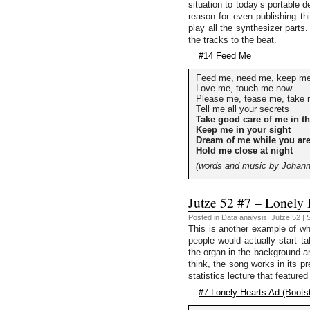
situation to today’s portable 
reason for even publishing th
play all the synthesizer parts
the tracks to the beat.
#14 Feed Me
Feed me, need me, keep me
Love me, touch me now
Please me, tease me, take 
Tell me all your secrets
Take good care of me in t
Keep me in your sight
Dream of me while you are
Hold me close at night
(words and music by Johann
Jutze 52 #7 – Lonely 
Posted in
Data analysis
,
Jutze 52
| 
This is another example of why
people would actually start t
the organ in the background a
think, the song works in its pr
statistics lecture that featu
#7 Lonely Hearts Ad (Boots