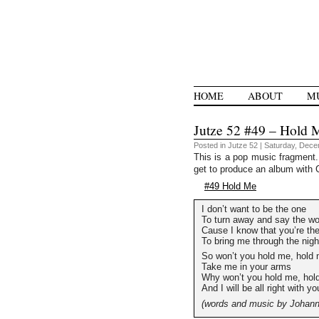
HOME
ABOUT
M
Jutze 52 #49 – Hold 
Posted in
Jutze 52
| Saturday, Dece
This is a pop music fragment. T
get to produce an album with Ch
#49 Hold Me
I don’t want to be the one
To turn away and say the w
Cause I know that you’re th
To bring me through the nigh
So won’t you hold me, hold
Take me in your arms
Why won’t you hold me, hol
And I will be all right with yo
(words and music by Johan