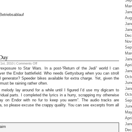
Sep
Mar
Jan
Betriebsablauf
Aug
Jan
Jan
Dec
Nov
Sep
Mar
 Day
Jan
on
1st, 2010 |
Comments Off
Apri
Jutze
rexposure to Star Wars. In a post-“Return of the Jedi” world I can
52
Jan
over the Endor battlefield. Who needs Gettysburg when you can stroll
#31
Oct
–
d generator? Speeder bikes available for extra charge. Yet, given the
Rainy
Jun
must be raining rather often.
Day
Jan
 melody lay around for a while until I figured I’d use my digicam to
Oct
idual parts. I completed the lyrics in a hurry, scrapping my otherwise
 day on Endor with no fur to keep you warm”. The audio tracks are
Sep
a, so please excuse the crappy quality. You can see excerpts from all
Jun
May
Apri
Jan
 aim
Dec