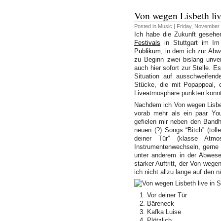
Von wegen Lisbeth live
Posted in
Music
| Friday, November 
Ich habe die Zukunft gesehe
Festivals
in Stuttgart im Im
Publikum
, in dem ich zur Ab
zu Beginn zwei bislang unver
auch hier sofort zur Stelle. E
Situation auf ausschweifend
Stücke, die mit Popappeal, 
Liveatmosphäre punkten konn
Nachdem ich Von wegen Lisbe
vorab mehr als ein paar You
gefielen mir neben den Bandhi
neuen (?) Songs “Bitch” (toll
deiner Tür” (klasse Atmo
Instrumentenwechseln, gerne a
unter anderem in der Abwese
starker Auftritt, der Von wege
ich nicht allzu lange auf den
Vor deiner Tür
Bäreneck
Kafka Luise
Plötzlich