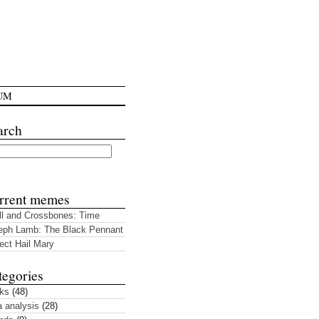
UM
arch
rrent memes
ll and Crossbones: Time
eph Lamb: The Black Pennant
ect Hail Mary
tegories
ks
(48)
a analysis
(28)