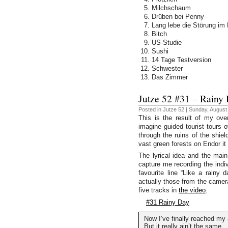
Milchschaum
Drüben bei Penny
Lang lebe die Störung im 
Bitch
US-Studie
Sushi
14 Tage Testversion
Schwester
Das Zimmer
Jutze 52 #31 – Rainy
Posted in
Jutze 52
| Sunday, August 
This is the result of my ove
imagine guided tourist tours 
through the ruins of the shiel
vast green forests on Endor it 
The lyrical idea and the main
capture me recording the indiv
favourite line “Like a rainy
actually those from the camer
five tracks in
the video
.
#31 Rainy Day
Now I’ve finally reached my
But it really ain’t the same