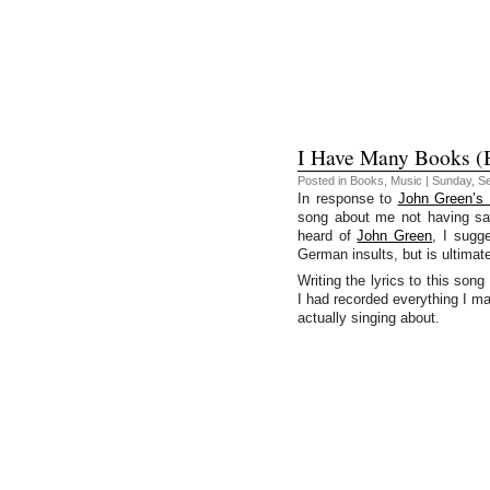
I Have Many Books (B
Posted in
Books
,
Music
| Sunday, S
In response to
John Green’s 
song about me not having sai
heard of
John Green
, I sugg
German insults, but is ultimat
Writing the lyrics to this son
I had recorded everything I 
actually singing about.