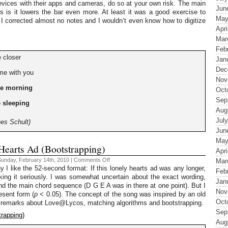
devices with their apps and cameras, do so at your own risk. The main
Me
Jun
is is it lowers the bar even more. At least it was a good exercise to
May
. I corrected almost no notes and I wouldn’t even know how to digitize
Apri
Mar
Feb
 closer
Jan
Dec
me with you
Nov
he morning
Oct
Sep
 sleeping
Aug
Jul
es Schult)
Jun
May
Hearts Ad (Bootstrapping)
Apri
on
Sunday, February 14th, 2010 |
Comments Off
Mar
Jutze
 I like the 52-second format: If this lonely hearts ad was any longer,
Feb
52
aking it seriously. I was somewhat uncertain about the exact wording,
#7
Jan
–
nd the main chord sequence (D G E A was in there at one point). But I
Lonely
Nov
esent form (
p
< 0.05). The concept of the song was inspired by an old
Hearts
Oct
red remarks about Love@Lycos, matching algorithms and bootstrapping.
Ad
(Bootstrapping)
Sep
trapping)
Aug