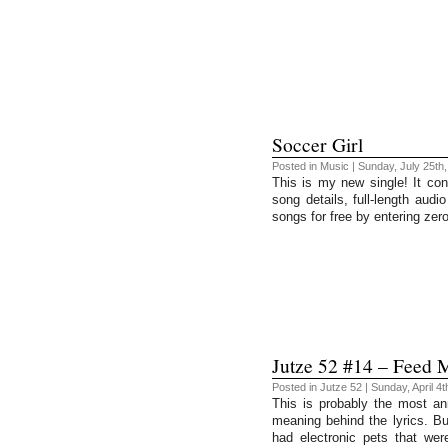
Soccer Girl
Posted in
Music
| Sunday, July 25th
This is my new single! It co
song details, full-length au
songs for free by entering zer
Jutze 52 #14 – Feed 
Posted in
Jutze 52
| Sunday, April 4t
This is probably the most an
meaning behind the lyrics. Bu
had electronic pets that wer