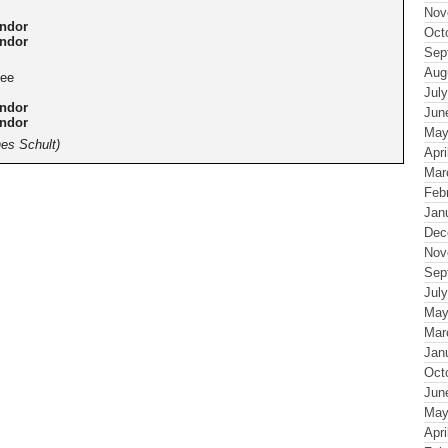
Nov
Endor
Oct
Endor
Sep
Aug
see
Jul
Endor
Jun
Endor
May
es Schult)
Apri
Mar
Feb
Jan
Dec
Nov
Sep
Jul
May
Mar
Jan
Oct
Jun
May
Apri