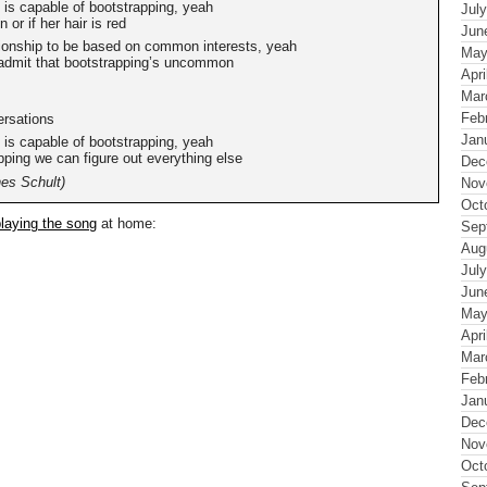
 is capable of bootstrapping, yeah
Jul
in or if her hair is red
Jun
ationship to be based on common interests, yeah
May
o admit that bootstrapping’s uncommon
Apri
Mar
Feb
ersations
Jan
 is capable of bootstrapping, yeah
apping we can figure out everything else
Dec
es Schult)
Nov
Oct
laying the song
at home:
Sep
Aug
Jul
Jun
May
Apri
Mar
Feb
Jan
Dec
Nov
Oct