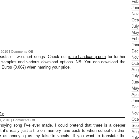
Feb
Jan
Nov
Oct
Jul
May
Feb
Jan
Dec
on
, 2010 |
Comments Off
Soccer
nsists of two short songs. Check out
jutze.bandcamp.com
for further
Nov
Girl
dio samples and various download options. NB: You can download the
Oct
o Euros (0.00€) when naming your price.
Aug
Jul
Jun
May
Apri
Jan
Dec
Me
Nov
Oct
on
h, 2010 |
Comments Off
Jutze
noying song I’ve ever made. I could pretend that there is a deeper
Sep
52
t it’s really just a trip on memory lane back to when school children
#14
Aug
–
e as annoying as my falsetto vocals. If you want to translate the
Jul
Feed